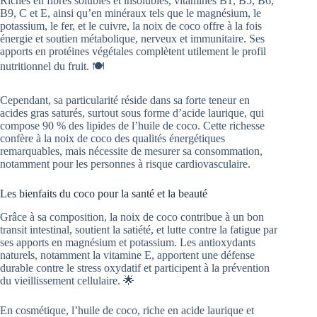
Riches en fibres solubles et insolubles, vitamines B1, B5, B6,
B9, C et E, ainsi qu’en minéraux tels que le magnésium, le
potassium, le fer, et le cuivre, la noix de coco offre à la fois
énergie et soutien métabolique, nerveux et immunitaire. Ses
apports en protéines végétales complètent utilement le profil
nutritionnel du fruit. 🍽️
Cependant, sa particularité réside dans sa forte teneur en
acides gras saturés, surtout sous forme d’acide laurique, qui
compose 90 % des lipides de l’huile de coco. Cette richesse
confère à la noix de coco des qualités énergétiques
remarquables, mais nécessite de mesurer sa consommation,
notamment pour les personnes à risque cardiovasculaire.
Les bienfaits du coco pour la santé et la beauté
Grâce à sa composition, la noix de coco contribue à un bon
transit intestinal, soutient la satiété, et lutte contre la fatigue par
ses apports en magnésium et potassium. Les antioxydants
naturels, notamment la vitamine E, apportent une défense
durable contre le stress oxydatif et participent à la prévention
du vieillissement cellulaire. 🌟
En cosmétique, l’huile de coco, riche en acide laurique et