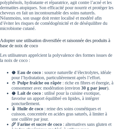
polyphénols, hydratante et réparatrice, agit contre l’acné et les
dermatites atopiques. Son efficacité pour nourrir et protéger les
cheveux en fait un incontournable des soins naturels.
Néanmoins, son usage doit rester localisé et modéré afin
d’éviter les risques de comédogénicité et de déséquilibre du
microbiome cutané.
Adopter une utilisation diversifiée et raisonnée des produits à
base de noix de coco
Les utilisateurs apprécient la polyvalence des formes issues de
la noix de coco :
🥥
Eau de coco
: source naturelle d’électrolytes, idéale
pour l’hydratation, particulièrement après l’effort.
🍚
Pulpe fraîche ou râpée
: riche en fibres et énergie, à
consommer avec modération (environ
30 g par jour
).
🥥
Lait de coco
: utilisé pour la cuisine exotique,
favorise un apport équilibré en lipides, à intégrer
ponctuellement.
🧴
Huile de coco
: reine des soins cosmétiques et
cuisson, concentrée en acides gras saturés, à limiter à
une cuillère par jour.
🌾
Farine et sucre de coco
: alternatives sans gluten et