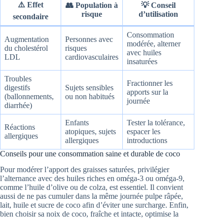
⚠️ Effet
👥 Population à
💡 Conseil
risque
d’utilisation
secondaire
Consommation
Augmentation
Personnes avec
modérée, alterner
du cholestérol
risques
avec huiles
LDL
cardiovasculaires
insaturées
Troubles
Fractionner les
digestifs
Sujets sensibles
apports sur la
(ballonnements,
ou non habitués
journée
diarrhée)
Enfants
Tester la tolérance,
Réactions
atopiques, sujets
espacer les
allergiques
allergiques
introductions
Conseils pour une consommation saine et durable de coco
Pour modérer l’apport des graisses saturées, privilégier
l’alternance avec des huiles riches en oméga-3 ou oméga-9,
comme l’huile d’olive ou de colza, est essentiel. Il convient
aussi de ne pas cumuler dans la même journée pulpe râpée,
lait, huile et sucre de coco afin d’éviter une surcharge. Enfin,
bien choisir sa noix de coco, fraîche et intacte, optimise la