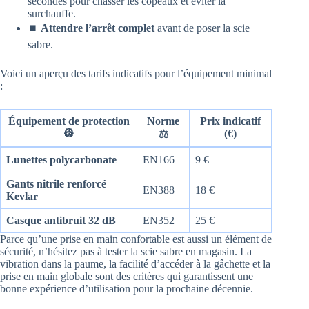
secondes pour chasser les copeaux et éviter la
surchauffe.
⏹️
Attendre l’arrêt complet
avant de poser la scie
sabre.
Voici un aperçu des tarifs indicatifs pour l’équipement minimal
:
Équipement de protection
Norme
Prix indicatif
👷
(€)
⚖️
Lunettes polycarbonate
EN166
9 €
Gants nitrile renforcé
EN388
18 €
Kevlar
Casque antibruit 32 dB
EN352
25 €
Parce qu’une prise en main confortable est aussi un élément de
sécurité, n’hésitez pas à tester la scie sabre en magasin. La
vibration dans la paume, la facilité d’accéder à la gâchette et la
prise en main globale sont des critères qui garantissent une
bonne expérience d’utilisation pour la prochaine décennie.