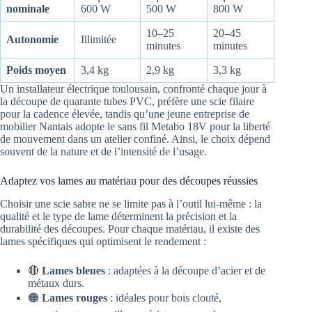
nominale
600 W
500 W
800 W
10–25
20–45
Autonomie
Illimitée
minutes
minutes
Poids moyen
3,4 kg
2,9 kg
3,3 kg
Un installateur électrique toulousain, confronté chaque jour à
la découpe de quarante tubes PVC, préfère une scie filaire
pour la cadence élevée, tandis qu’une jeune entreprise de
mobilier Nantais adopte le sans fil Metabo 18V pour la liberté
de mouvement dans un atelier confiné. Ainsi, le choix dépend
souvent de la nature et de l’intensité de l’usage.
Adaptez vos lames au matériau pour des découpes réussies
Choisir une scie sabre ne se limite pas à l’outil lui-même : la
qualité et le type de lame déterminent la précision et la
durabilité des découpes. Pour chaque matériau, il existe des
lames spécifiques qui optimisent le rendement :
🔴
Lames bleues
: adaptées à la découpe d’acier et de
métaux durs.
🟠
Lames rouges
: idéales pour bois clouté,