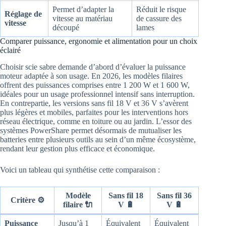
Permet d’adapter la
Réduit le risque
Réglage de
vitesse au matériau
de cassure des
vitesse
découpé
lames
Comparer puissance, ergonomie et alimentation pour un choix
éclairé
Choisir scie sabre demande d’abord d’évaluer la puissance
moteur adaptée à son usage. En 2026, les modèles filaires
offrent des puissances comprises entre 1 200 W et 1 600 W,
idéales pour un usage professionnel intensif sans interruption.
En contrepartie, les versions sans fil 18 V et 36 V s’avèrent
plus légères et mobiles, parfaites pour les interventions hors
réseau électrique, comme en toiture ou au jardin. L’essor des
systèmes PowerShare permet désormais de mutualiser les
batteries entre plusieurs outils au sein d’un même écosystème,
rendant leur gestion plus efficace et économique.
Voici un tableau qui synthétise cette comparaison :
Modèle
Sans fil 18
Sans fil 36
Critère ⚙️
filaire 🔌
V 🔋
V 🔋
Puissance
Jusqu’à 1
Équivalent
Équivalent