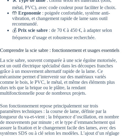
🛠️
Type de lame
: choisir selon les matériaux (bois,
métal, PVC), avec code couleur pour faciliter le choix.
🤲
Ergonomie
: poignée confortable, système anti-
vibration, et changement rapide de lame sans outil
recommandé.
💰
Prix scie sabre
: de 70 € à 450 €, à adapter selon
fréquence d’usage et robustesse recherchée.
Comprendre la scie sabre : fonctionnement et usages essentiels
La scie sabre, souvent comparée à une scie égoïne motorisée,
est un outil électrique spécialisé dans les découpes franches
grâce à un mouvement alternatif rapide de la lame. Ce
mécanisme permet d’intervenir sur des matériaux variés
comme le bois, le PVC, le métal, et même des éléments plus
durs tels que la brique ou le plâtre, la rendant
multifonctionnelle pour de nombreux projets.
Son fonctionnement repose principalement sur trois
paramètres techniques : la course de lame, définie par la
longueur du va-et-vient ; la fréquence d’oscillation, en nombre
de mouvements par minute ; et le type d’emmanchement qui
assure la fixation et le changement facile des lames, avec des
systèmes SDS ou à clé selon les modèles. L’ajout d’un réglage