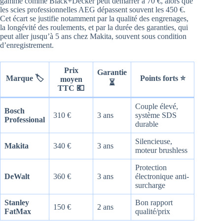
gamme comme Black+Decker peut démarrer à 70 €, alors que
les scies professionnelles AEG dépassent souvent les 450 €.
Cet écart se justifie notamment par la qualité des engrenages,
la longévité des roulements, et par la durée des garanties, qui
peut aller jusqu’à 5 ans chez Makita, souvent sous condition
d’enregistrement.
Prix
Garantie
Marque 🏷️
Points forts ⭐
moyen
⏳
TTC 💶
Couple élevé,
Bosch
310 €
3 ans
système SDS
Professional
durable
Silencieuse,
Makita
340 €
3 ans
moteur brushless
Protection
DeWalt
360 €
3 ans
électronique anti-
surcharge
Stanley
Bon rapport
150 €
2 ans
FatMax
qualité/prix