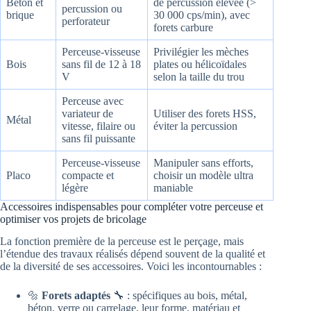
Béton et
de percussion élevée (>
percussion ou
brique
30 000 cps/min), avec
perforateur
forets carbure
Perceuse-visseuse
Privilégier les mèches
Bois
sans fil de 12 à 18
plates ou hélicoïdales
V
selon la taille du trou
Perceuse avec
variateur de
Utiliser des forets HSS,
Métal
vitesse, filaire ou
éviter la percussion
sans fil puissante
Perceuse-visseuse
Manipuler sans efforts,
Placo
compacte et
choisir un modèle ultra
légère
maniable
Accessoires indispensables pour compléter votre perceuse et
optimiser vos projets de bricolage
La fonction première de la perceuse est le perçage, mais
l’étendue des travaux réalisés dépend souvent de la qualité et
de la diversité de ses accessoires. Voici les incontournables :
🔩
Forets adaptés
🔧 : spécifiques au bois, métal,
béton, verre ou carrelage, leur forme, matériau et