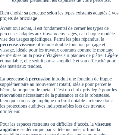
exploiter pleinement les capacités de votre perceuse.
Bien choisir sa perceuse selon les types existants adaptés à vos
projets de bricolage
Avant tout achat, il est fondamental de cerner les types de
perceuses adaptés aux travaux envisagés, car chaque modèle
vise des usages spécifiques. Parmi les plus répandus, la
perceuse-visseuse
offre une double fonction perçage et
vissage, idéale pour les travaux courants comme le montage
de meubles ou la pose d’étagères sur plaques de plâtre. Légère
et maniable, elle séduit par sa simplicité et son efficacité pour
des matériaux tendres.
La
perceuse à percussion
introduit une fonction de frappe
supplémentaire au mouvement rotatif, idéale pour percer le
béton, la brique ou le métal. C’est un choix privilégié pour les
rénovations nécessitant de la puissance et de la robustesse,
bien que son usage implique un bruit notable : retenez donc
les protections auditives indispensables lors des travaux
d’intérieur.
Pour les espaces restreints ou difficiles d’accès, la
visseuse
angulaire
se démarque par sa tête inclinée, offrant la
possibilité de percer ou visser dans des angles ou recoins