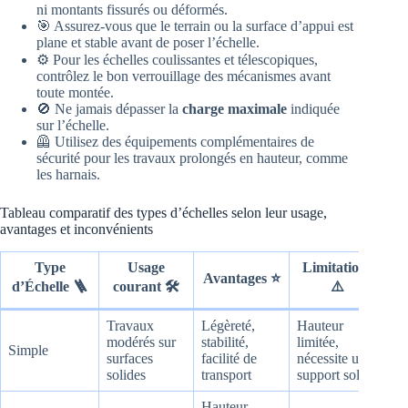
ni montants fissurés ou déformés.
🎯 Assurez-vous que le terrain ou la surface d’appui est
plane et stable avant de poser l’échelle.
⚙️ Pour les échelles coulissantes et télescopiques,
contrôlez le bon verrouillage des mécanismes avant
toute montée.
🚫 Ne jamais dépasser la
charge maximale
indiquée
sur l’échelle.
🦺 Utilisez des équipements complémentaires de
sécurité pour les travaux prolongés en hauteur, comme
les harnais.
Tableau comparatif des types d’échelles selon leur usage,
avantages et inconvénients
Type
Usage
Limitations
Avantages ⭐
d’Échelle 🪜
courant 🛠️
⚠️
Travaux
Légèreté,
Hauteur
modérés sur
stabilité,
limitée,
Simple
surfaces
facilité de
nécessite un
solides
transport
support solide
Hauteur