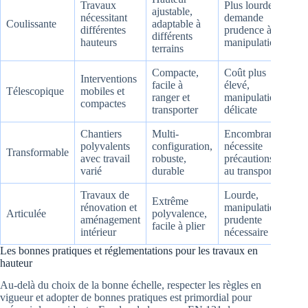
Travaux
Plus lourde,
ajustable,
nécessitant
demande
Coulissante
adaptable à
différentes
prudence à la
différents
hauteurs
manipulation
terrains
Compacte,
Coût plus
Interventions
facile à
élevé,
Télescopique
mobiles et
ranger et
manipulation
compactes
transporter
délicate
Chantiers
Multi-
Encombrante,
polyvalents
configuration,
nécessite
Transformable
avec travail
robuste,
précautions
varié
durable
au transport
Travaux de
Lourde,
Extrême
rénovation et
manipulation
Articulée
polyvalence,
aménagement
prudente
facile à plier
intérieur
nécessaire
Les bonnes pratiques et réglementations pour les travaux en
hauteur
Au-delà du choix de la bonne échelle, respecter les règles en
vigueur et adopter de bonnes pratiques est primordial pour