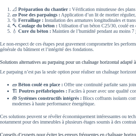
📐
Préparation du chantier :
Vérification minutieuse des plans
🧱
Pose des parpaings :
Application d’un lit de mortier régulier
🔩
Ferraillage :
Installation des armatures longitudinales et tra
🔨
Coulage du béton :
Utilisation d’un béton C25/30, coulé en co
💧
Cure du béton :
Maintien de l’humidité pendant au moins 7 jo
Le non-respect de ces étapes peut gravement compromettre les performa
générale du bâtiment et l’intégrité des fondations.
Solutions alternatives au parpaing pour un chaînage horizontal adapté à
Le parpaing n’est pas la seule option pour réaliser un chaînage horizonta
🧱
Béton coulé en place :
Offre une continuité parfaite sans join
🏗️
Poutres préfabriquées :
Faciles à poser avec une qualité co
🧰
Systèmes constructifs intégrés :
Blocs coffrants isolants com
modernes à haute performance énergétique.
Ces solutions peuvent se révéler économiquement intéressantes ou techn
notamment pour des immeubles à plusieurs étages soumis à des contrain
Conseils d’experts pour éviter les erreurs fréquentes en chaînage horizo