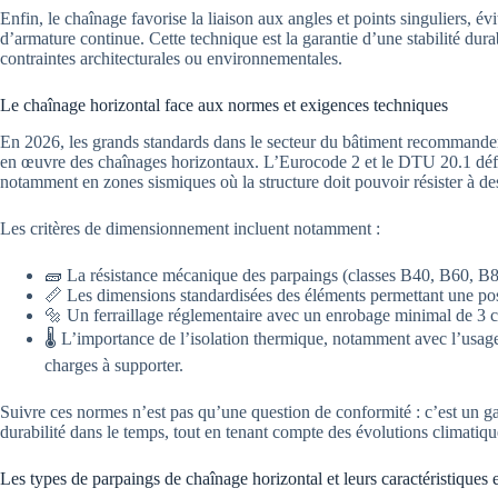
Enfin, le chaînage favorise la liaison aux angles et points singuliers, évi
d’armature continue. Cette technique est la garantie d’une stabilité durab
contraintes architecturales ou environnementales.
Le chaînage horizontal face aux normes et exigences techniques
En 2026, les grands standards dans le secteur du bâtiment recommandent
en œuvre des chaînages horizontaux. L’Eurocode 2 et le DTU 20.1 défin
notamment en zones sismiques où la structure doit pouvoir résister à de
Les critères de dimensionnement incluent notamment :
🧱 La résistance mécanique des parpaings (classes B40, B60, B8
📏 Les dimensions standardisées des éléments permettant une pos
🔩 Un ferraillage réglementaire avec un enrobage minimal de 3 cm,
🌡️ L’importance de l’isolation thermique, notamment avec l’usage 
charges à supporter.
Suivre ces normes n’est pas qu’une question de conformité : c’est un gag
durabilité dans le temps, tout en tenant compte des évolutions climati
Les types de parpaings de chaînage horizontal et leurs caractéristiques e