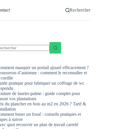
ntact
Rechercher
ucun
sultat
omment masquer un portail ajouré efficacement ?
ousseron d’automne : comment le reconnaître et
 cueillir
uide pratique pour fabriquer un coffrage de wc
uspendu
uture de laurier-palme : guide complet pour
ussir vos plantations
rix du plancher en bois au m2 en 2026 ? Tarif &
stallation
mment buser un fossé : conseils pratiques et
apes à suivre
ec quoi recouvrir un plan de travail carrelé