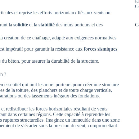
fa
C
icales et reprise les efforts horizontaux liés aux vents ou
C
rant la
solidité
et la
stabilité
des murs porteurs et des
 la création de ce chaînage, adapté aux exigences normatives
 impératif pour garantir la résistance aux
forces sismiques
e du béton, pour assurer la durabilité de la structure.
on ?
en essentiel qui unit les murs porteurs pour créer une structure
es de la toiture, des planchers et de toute charge verticale,
ssurations ou des tassements inégaux des fondations.
et redistribuer les forces horizontales résultant de vents
nt dans certaines régions. Cette capacité à reprendre les
es ruptures structurelles. Imaginez un immeuble dans une zone
ueraient de s’écarter sous la pression du vent, compromettant