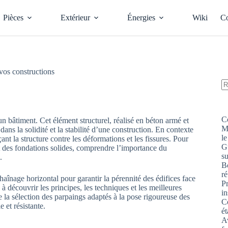
Pièces
Extérieur
Énergies
Wiki
Co
vos constructions
A
ré
C
n bâtiment. Cet élément structurel, réalisé en béton armé et
M
ans la solidité et la stabilité d’une construction. En contexte
le
ant la structure contre les déformations et les fissures. Pour
G
t des fondations solides, comprendre l’importance du
s
.
Bo
ré
aînage horizontal pour garantir la pérennité des édifices face
P
 découvrir les principes, les techniques et les meilleures
in
 la sélection des parpaings adaptés à la pose rigoureuse des
Co
 et résistante.
ét
Av