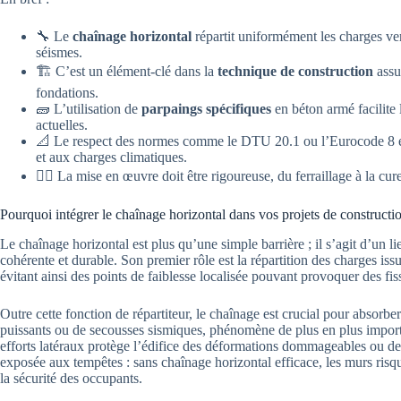
🔧 Le
chaînage horizontal
répartit uniformément les charges vert
séismes.
🏗️ C’est un élément-clé dans la
technique de construction
assu
fondations.
🧱 L’utilisation de
parpaings spécifiques
en béton armé facilite
actuelles.
📐 Le respect des normes comme le DTU 20.1 ou l’Eurocode 8 est
et aux charges climatiques.
👷‍♂️ La mise en œuvre doit être rigoureuse, du ferraillage à la cur
Pourquoi intégrer le chaînage horizontal dans vos projets de constructi
Le chaînage horizontal est plus qu’une simple barrière ; il s’agit d’un li
cohérente et durable. Son premier rôle est la répartition des charges issu
évitant ainsi des points de faiblesse localisée pouvant provoquer des fi
Outre cette fonction de répartiteur, le chaînage est crucial pour absorber 
puissants ou de secousses sismiques, phénomène de plus en plus importa
efforts latéraux protège l’édifice des déformations dommageables ou d
exposée aux tempêtes : sans chaînage horizontal efficace, les murs risq
la sécurité des occupants.