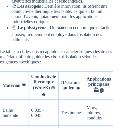
tuyauteries industrielles et résidentielles.
🚀
Les aérogels
: Dernière innovation, ils offrent une
conductivité thermique très faible, ce qui en fait un
choix d’avenir, notamment pour les applications
industrielles critiques.
📦
Le polystyrène
: Un matériau économique et facile
à poser, fréquemment employé dans l’isolation des
bâtiments.
Le tableau ci-dessous récapitule les caractéristiques clés de ces
matériaux afin de guider les choix d’isolation selon les
exigences spécifiques :
Conductivité
Durabi
Applications
thermique
Résistance
&
principales
Matériau 🌟
(W/m·K) ❄️
au feu 🔥
entre
🏭🏠
🔧
🔥
Longu
Murs,
Laine
0,035 –
nécess
Très bonne
toitures,
minérale
0,045
peu
conduits
d’entre