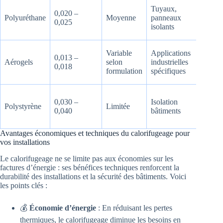
Durab
Tuyaux,
0,020 –
mais
Polyuréthane
Moyenne
panneaux
0,025
sensib
isolants
aux U
Très
Variable
Applications
0,013 –
durabl
Aérogels
selon
industrielles
0,018
mais
formulation
spécifiques
coûteu
Durée
0,030 –
Isolation
moyen
Polystyrène
Limitée
0,040
bâtiments
sensib
feu
Avantages économiques et techniques du calorifugeage pour
vos installations
Le calorifugeage ne se limite pas aux économies sur les
factures d’énergie : ses bénéfices techniques renforcent la
durabilité des installations et la sécurité des bâtiments. Voici
les points clés :
💰
Économie d’énergie
: En réduisant les pertes
thermiques, le calorifugeage diminue les besoins en