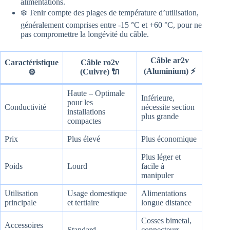
alimentations.
❄️ Tenir compte des plages de température d’utilisation,
généralement comprises entre -15 °C et +60 °C, pour ne
pas compromettre la longévité du câble.
Câble ar2v
Caractéristique
Câble ro2v
(Aluminium) ⚡
(Cuivre) 🔌
⚙️
Haute – Optimale
Inférieure,
pour les
Conductivité
nécessite section
installations
plus grande
compactes
Prix
Plus élevé
Plus économique
Plus léger et
Poids
Lourd
facile à
manipuler
Utilisation
Usage domestique
Alimentations
principale
et tertiaire
longue distance
Cosses bimetal,
Accessoires
Standard
connecteurs