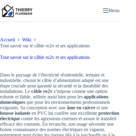
Passer
au
Menu
contenu
Accueil
Wiki
Tout savoir sur le câble ro2v et ses applications
Tout savoir sur le câble ro2v et ses applications
Dans le paysage de l’électricité résidentielle, tertiaire et
industrielle, choisir le câble d’alimentation adapté est une
étape cruciale pour garantir la sécurité et la durabilité des
installations. Le
câble ro2v
s’impose comme une option
robuste et fiable, utilisée aussi bien pour les
applications
domestiques
que pour les environnements professionnels
exigeants. Sa conception avec une
âme en cuivre
et une
housse isolante
en PVC lui confère une excellente
protection
électrique
contre les agressions externes et assure le transfert
efficace des courants. En revanche, son usage nécessite une
bonne connaissance des normes électriques en vigueur,
notamment pour éviter les risques liés à la surchauffe ou à la