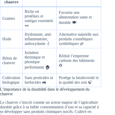
chanvre
Riche en
Favorise une
protéines et
alimentation saine et
Graines
omégas essentiels
durable 🍽️
🥜
Hydratante, anti-
Alternative naturelle aux
Huile
inflammatoire,
produits cosmétiques
antioxydante 💧
synthétiques 🌿
Isolation
Réduit l’empreinte
thermique et
Béton de
carbone des bâtiments
phonique
chanvre
♻️
performante 🏠
Cultivation
Sans pesticides ni
Protège la biodiversité et
biologique
herbicides 🚜
la qualité des sols 🍃
L’importance de la durabilité dans le développement du
chanvre
Le chanvre s’inscrit comme un acteur majeur de l’agriculture
durable grâce à sa faible consommation d’eau et sa capacité à
se développer sans produits chimiques nocifs. Cultivé en