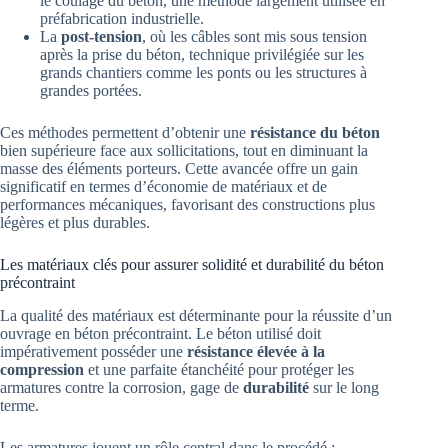
le coulage du béton, une méthode largement utilisée en
préfabrication industrielle.
La
post-tension
, où les câbles sont mis sous tension
après la prise du béton, technique privilégiée sur les
grands chantiers comme les ponts ou les structures à
grandes portées.
Ces méthodes permettent d’obtenir une
résistance du béton
bien supérieure face aux sollicitations, tout en diminuant la
masse des éléments porteurs. Cette avancée offre un gain
significatif en termes d’économie de matériaux et de
performances mécaniques, favorisant des constructions plus
légères et plus durables.
Les matériaux clés pour assurer solidité et durabilité du béton
précontraint
La qualité des matériaux est déterminante pour la réussite d’un
ouvrage en béton précontraint. Le béton utilisé doit
impérativement posséder une
résistance élevée à la
compression
et une parfaite étanchéité pour protéger les
armatures contre la corrosion, gage de
durabilité
sur le long
terme.
Les armatures jouent un rôle central dans le procédé :