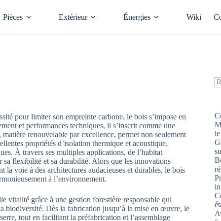
Pièces
Extérieur
Énergies
Wiki
Co
A
ré
C
ité pour limiter son empreinte carbone, le bois s’impose en
M
ment et performances techniques, il s’inscrit comme une
le
, matière renouvelable par excellence, permet non seulement
G
llentes propriétés d’isolation thermique et acoustique,
s
es. À travers ses multiples applications, de l’habitat
Bo
 sa flexibilité et sa durabilité. Alors que les innovations
ré
t la voie à des architectures audacieuses et durables, le bois
P
 harmonieusement à l’environnement.
in
Co
e vitalité grâce à une gestion forestière responsable qui
ét
la biodiversité. Dès la fabrication jusqu’à la mise en œuvre, le
Av
erre, tout en facilitant la préfabrication et l’assemblage