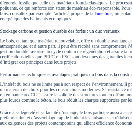
d’énergie fossile que celle des matériaux lourds classiques. Le proces
polluants, ce qui renforce son statut de matériau éco-responsable. Pour 
bois, consultez par exemple l’article à propos de la
laine bois
, un isolan
énergétique des bâtiments écologiques.
Stockage carbone et gestion durable des forêts : un duo vertueux
Le bois, en tant que matériau renouvelable, offre un double avantage en
atmosphérique, et d’autre part, il peut être récolté sans compromettre l’
gestion durable favorise un cycle continu de régénération et assure la p
certifications telles que PEFC ou FSC sont devenues des garanties incon
d’intégrer ces principes dans leurs projets.
Performances techniques et avantages pratiques du bois dans la constr
L’intérêt du bois ne se limite pas à son respect de l’environnement. Il
un matériau de choix pour les constructions modernes. Sa résistance méc
ou en panneaux CLT, assure la solidité des structures tout en offrant 
plus lourds comme le béton, le bois réduit les charges supportées par les
Grâce à sa légèreté et sa facilité d’usinage, le bois participe aussi à ac
préfabrication et d’assemblage rapide limitent les nuisances et réduisen
aux exigences des projets contemporains qui allient efficience économi