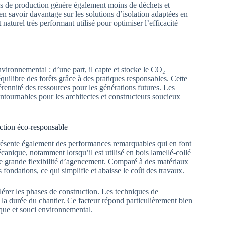
sus de production génère également moins de déchets et
en savoir davantage sur les solutions d’isolation adaptées en
t naturel très performant utilisé pour optimiser l’efficacité
vironnemental : d’une part, il capte et stocke le CO₂
équilibre des forêts grâce à des pratiques responsables. Cette
érennité des ressources pour les générations futures. Les
tournables pour les architectes et constructeurs soucieux
uction éco-responsable
 présente également des performances remarquables qui en font
anique, notamment lorsqu’il est utilisé en bois lamellé-collé
une grande flexibilité d’agencement. Comparé à des matériaux
 fondations, ce qui simplifie et abaisse le coût des travaux.
célérer les phases de construction. Les techniques de
t la durée du chantier. Ce facteur répond particulièrement bien
que et souci environnemental.