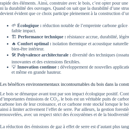
rapide des éléments. Ainsi, construire avec le bois, c’est opter pour u
ni la durabilité des ouvrages. Quand on sait que la durabilité d’une struc
devient évident que ce choix participe pleinement à la construction d’un 
🌱
Écologique :
réduction notable de l’empreinte carbone grâce 
faible impact.
🏗️
Performance technique :
résistance accrue, durabilité, légèr
🔥
Confort optimal :
isolation thermique et acoustique naturell
bien-être intérieur.
🛠️
Polyvalence architecturale :
diversité des techniques (ossat
innovantes et des extensions flexibles.
💡
Innovation continue :
développement de nouvelles applicatio
et même en grande hauteur.
Les bénéfices environnementaux incontournables du bois dans la const
Le bois se démarque avant tout par son impact écologique positif. Contr
d’importantes émissions de CO₂, le bois est un véritable puits de carbon
carbone lors de leur croissance, et ce carbone reste stocké lorsque le boi
ainsi à limiter activement l’effet de serre. Par ailleurs, la gestion foresti
renouvelées, avec un respect strict des écosystèmes et de la biodiversité
La réduction des émissions de gaz à effet de serre est d’autant plus tan