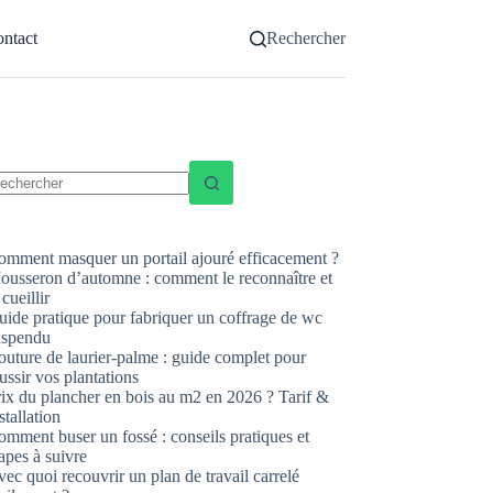
ntact
Rechercher
ucun
sultat
omment masquer un portail ajouré efficacement ?
ousseron d’automne : comment le reconnaître et
 cueillir
uide pratique pour fabriquer un coffrage de wc
uspendu
uture de laurier-palme : guide complet pour
ussir vos plantations
rix du plancher en bois au m2 en 2026 ? Tarif &
stallation
mment buser un fossé : conseils pratiques et
apes à suivre
ec quoi recouvrir un plan de travail carrelé