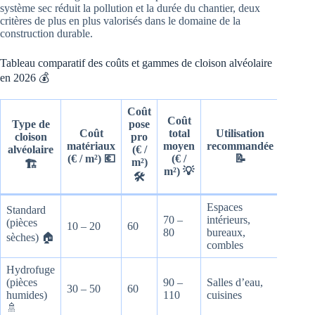
système sec réduit la pollution et la durée du chantier, deux
critères de plus en plus valorisés dans le domaine de la
construction durable.
Tableau comparatif des coûts et gammes de cloison alvéolaire
en 2026 💰
Coût
Coût
Type de
pose
Coût
total
Utilisation
cloison
pro
matériaux
moyen
recommandée
alvéolaire
(€ /
(€ / m²) 💶
(€ /
📝
m²)
🏗️
m²) 💡
🛠️
Espaces
Standard
70 –
intérieurs,
(pièces
10 – 20
60
80
bureaux,
sèches) 🏠
combles
Hydrofuge
(pièces
90 –
Salles d’eau,
30 – 50
60
humides)
110
cuisines
🚿