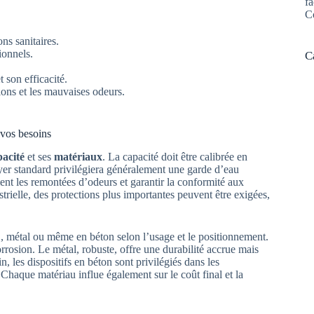
fa
C
ns sanitaires.
ionnels.
C
 son efficacité.
ions et les mauvaises odeurs.
 vos besoins
pacité
et ses
matériaux
. La capacité doit être calibrée en
yer standard privilégiera généralement une garde d’eau
nt les remontées d’odeurs et garantir la conformité aux
trielle, des protections plus importantes peuvent être exigées,
, métal ou même en béton selon l’usage et le positionnement.
corrosion. Le métal, robuste, offre une durabilité accrue mais
n, les dispositifs en béton sont privilégiés dans les
é. Chaque matériau influe également sur le coût final et la