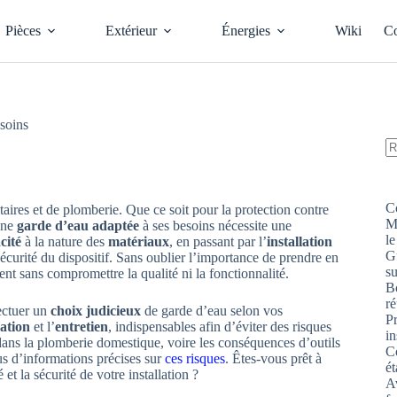
Pièces
Extérieur
Énergies
Wiki
Co
soins
A
ré
C
itaires et de plomberie. Que ce soit pour la protection contre
M
 une
garde d’eau adaptée
à ses besoins nécessite une
le
cité
à la nature des
matériaux
, en passant par l’
installation
G
sécurité du dispositif. Sans oublier l’importance de prendre en
s
ent sans compromettre la qualité ni la fonctionnalité.
Bo
ré
fectuer un
choix judicieux
de garde d’eau selon vos
P
lation
et l’
entretien
, indispensables afin d’éviter des risques
in
s dans la plomberie domestique, voire les conséquences d’outils
Co
us d’informations précises sur
ces risques
. Êtes-vous prêt à
ét
 et la sécurité de votre installation ?
Av