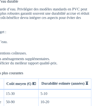
d’eau durable
arde d’eau. Privilégier des modèles standards en PVC peut
lus robustes garantit souvent une durabilité accrue et réduit
coût-bénéfice devra intégrer ces aspects pour éviter des
get :
d’eau.
ventions coûteuses.
 les aménagements supplémentaires.
ficier du meilleur rapport qualité-prix.
s plus courantes
Durabilité estimée (années) ⏳
Coût moyen (€) 💶
15-30
5-10
e
50-90
10-20