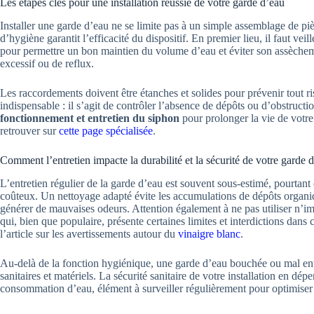
Les étapes clés pour une installation réussie de votre garde d’eau
Installer une garde d’eau ne se limite pas à un simple assemblage de piè
d’hygiène garantit l’efficacité du dispositif. En premier lieu, il faut vei
pour permettre un bon maintien du volume d’eau et éviter son assèchemen
excessif ou de reflux.
Les raccordements doivent être étanches et solides pour prévenir tout ris
indispensable : il s’agit de contrôler l’absence de dépôts ou d’obstruct
fonctionnement et entretien du siphon
pour prolonger la vie de votre
retrouver sur
cette page spécialisée
.
Comment l’entretien impacte la durabilité et la sécurité de votre garde 
L’entretien régulier de la garde d’eau est souvent sous-estimé, pourtant
coûteux. Un nettoyage adapté évite les accumulations de dépôts organi
générer de mauvaises odeurs. Attention également à ne pas utiliser n’i
qui, bien que populaire, présente certaines limites et interdictions dan
l’article sur les avertissements autour du
vinaigre blanc
.
Au-delà de la fonction hygiénique, une garde d’eau bouchée ou mal entr
sanitaires et matériels. La sécurité sanitaire de votre installation en d
consommation d’eau, élément à surveiller régulièrement pour optimiser