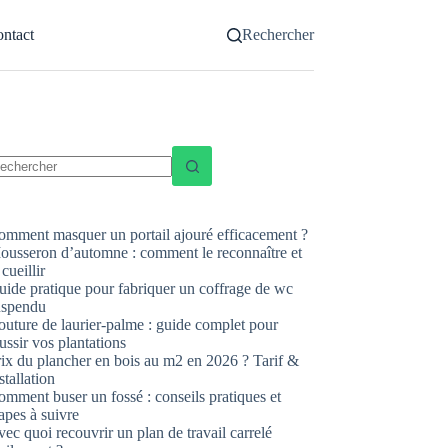
ntact
Rechercher
ucun
sultat
omment masquer un portail ajouré efficacement ?
ousseron d’automne : comment le reconnaître et
 cueillir
uide pratique pour fabriquer un coffrage de wc
uspendu
uture de laurier-palme : guide complet pour
ussir vos plantations
rix du plancher en bois au m2 en 2026 ? Tarif &
stallation
mment buser un fossé : conseils pratiques et
apes à suivre
ec quoi recouvrir un plan de travail carrelé