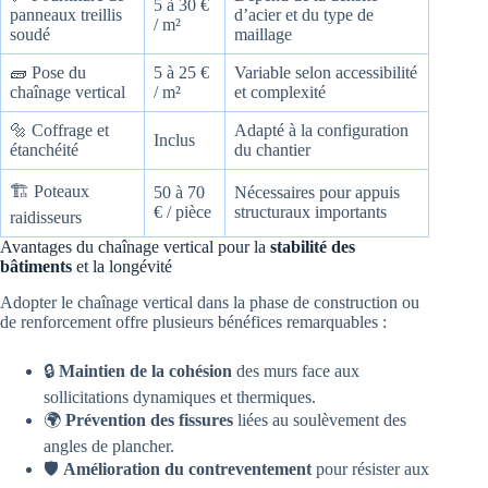
5 à 30 €
panneaux treillis
d’acier et du type de
/ m²
soudé
maillage
🧱 Pose du
5 à 25 €
Variable selon accessibilité
chaînage vertical
/ m²
et complexité
🔩 Coffrage et
Adapté à la configuration
Inclus
étanchéité
du chantier
🏗️ Poteaux
50 à 70
Nécessaires pour appuis
€ / pièce
structuraux importants
raidisseurs
Avantages du chaînage vertical pour la
stabilité des
bâtiments
et la longévité
Adopter le chaînage vertical dans la phase de construction ou
de renforcement offre plusieurs bénéfices remarquables :
🔒
Maintien de la cohésion
des murs face aux
sollicitations dynamiques et thermiques.
🌍
Prévention des fissures
liées au soulèvement des
angles de plancher.
🛡️
Amélioration du contreventement
pour résister aux