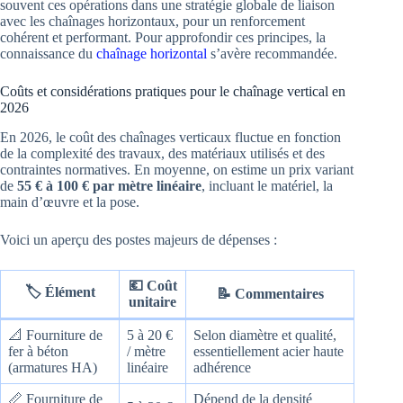
souvent ces opérations dans une stratégie globale de liaison
avec les chaînages horizontaux, pour un renforcement
cohérent et performant. Pour approfondir ces principes, la
connaissance du
chaînage horizontal
s’avère recommandée.
Coûts et considérations pratiques pour le chaînage vertical en
2026
En 2026, le coût des chaînages verticaux fluctue en fonction
de la complexité des travaux, des matériaux utilisés et des
contraintes normatives. En moyenne, on estime un prix variant
de
55 € à 100 € par mètre linéaire
, incluant le matériel, la
main d’œuvre et la pose.
Voici un aperçu des postes majeurs de dépenses :
💶 Coût
🏷️ Élément
📝 Commentaires
unitaire
📐 Fourniture de
5 à 20 €
Selon diamètre et qualité,
fer à béton
/ mètre
essentiellement acier haute
(armatures HA)
linéaire
adhérence
📏 Fourniture de
Dépend de la densité