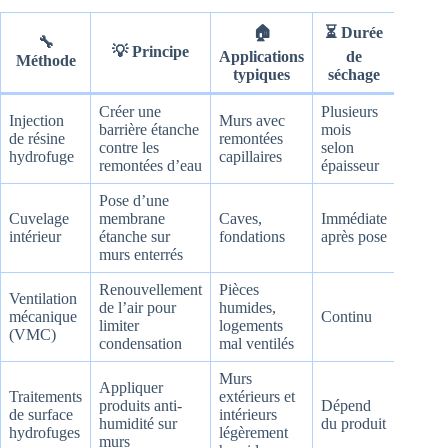
🏠
⏳ Durée
🔧
🎯
💡 Principe
Applications
de
Méthode
Effica
typiques
séchage
Créer une
Plusieurs
Injection
Murs avec
barrière étanche
mois
Très
de résine
remontées
contre les
selon
élevée
hydrofuge
capillaires
remontées d’eau
épaisseur
Pose d’une
Cuvelage
membrane
Caves,
Immédiate
Excell
intérieur
étanche sur
fondations
après pose
murs enterrés
Renouvellement
Pièces
Ventilation
de l’air pour
humides,
mécanique
Continu
Import
limiter
logements
(VMC)
condensation
mal ventilés
Murs
Appliquer
Traitements
extérieurs et
produits anti-
Dépend
de surface
intérieurs
Variab
humidité sur
du produit
hydrofuges
légèrement
murs