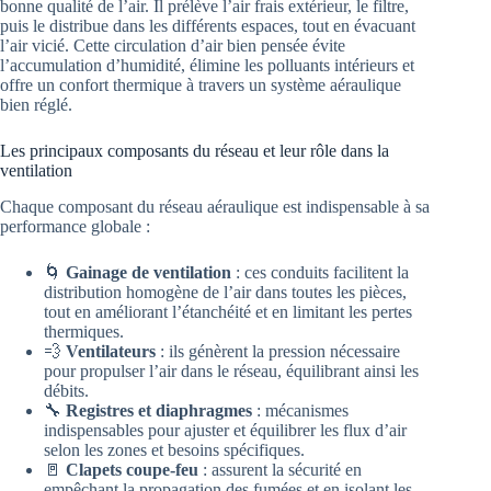
bonne qualité de l’air. Il prélève l’air frais extérieur, le filtre,
puis le distribue dans les différents espaces, tout en évacuant
l’air vicié. Cette circulation d’air bien pensée évite
l’accumulation d’humidité, élimine les polluants intérieurs et
offre un confort thermique à travers un système aéraulique
bien réglé.
Les principaux composants du réseau et leur rôle dans la
ventilation
Chaque composant du réseau aéraulique est indispensable à sa
performance globale :
🌀
Gainage de ventilation
: ces conduits facilitent la
distribution homogène de l’air dans toutes les pièces,
tout en améliorant l’étanchéité et en limitant les pertes
thermiques.
💨
Ventilateurs
: ils génèrent la pression nécessaire
pour propulser l’air dans le réseau, équilibrant ainsi les
débits.
🔧
Registres et diaphragmes
: mécanismes
indispensables pour ajuster et équilibrer les flux d’air
selon les zones et besoins spécifiques.
🚪
Clapets coupe-feu
: assurent la sécurité en
empêchant la propagation des fumées et en isolant les