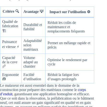
Critère 🔍
Avantage 💡
Impact sur l’utilisation ⚙️
Qualité de
Réduit les coûts de
Durabilité et
fabrication
maintenance et
fiabilité
🏗️
remplacements fréquents
Adaptabilité
Puissance
Permet un mélange rapide et
selon
et vitesse ⚡
précis
matériaux
Capacité
Volume
Optimise le rendement par
de la cuve
adapté au
cycle
📏
chantier
Ergonomie
Facilité
Réduit la fatigue lors
🧰
d’utilisation
d’usages prolongés
Le malaxeur est aussi essentiel dans le domaine de la
construction pour préparer des matériaux comme le
corps
d’enduit
, garantissant une application homogène et efficace.
Que ce soit dans la rénovation, la préfabrication ou le bâtiment
neuf, cet outil assure un gain significatif en qualité et en gain
de temps, en assurant un mélange parfait des ingrédients et en