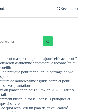
ntact
Rechercher
ucun
sultat
omment masquer un portail ajouré efficacement ?
ousseron d’automne : comment le reconnaître et
 cueillir
uide pratique pour fabriquer un coffrage de wc
uspendu
uture de laurier-palme : guide complet pour
ussir vos plantations
rix du plancher en bois au m2 en 2026 ? Tarif &
stallation
mment buser un fossé : conseils pratiques et
apes à suivre
ec quoi recouvrir un plan de travail carrelé