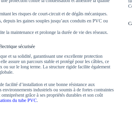
une protection contre la condensation et améliore la qualité
fa
C
imitant les risques de court-circuit et de dégâts mécaniques.
es, depuis les gaines souples jusqu’aux conduits en PVC ou
C
lite la maintenance et prolonge la durée de vie des réseaux.
électrique sécurisée
ue et sa solidité, garantissant une excellente protection
lle assure un parcours stable et protégé pour les câbles, ce
x ou sur le long terme. La structure rigide facilite également
globale.
de facilité d’installation et une bonne résistance aux
les environnements industriels ou soumis à de fortes contraintes
omniprésent grâce à ses propriétés durables et son coût
lisations du tube PVC
.