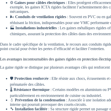
⚙️
Gaines pour câbles électriques
: Elles protègent efficacement 
exemple, les gaines ICTA rigides facilitent l’acheminement des câ
mécaniques.
🌬️
Conduits de ventilation rigides
: Souvent en PVC ou en galva,
réduisant la friction, indispensables pour une VMC performante e
🏭
Installations industrielles
: Les gaines métalliques rigides o
chimiques, assurant la protection des câbles dans des environnem
Dans le cadre spécifique de la ventilation, le recours aux conduits rigid
point crucial pour éviter les pertes d’efficacité et faciliter l’entretien.
Les avantages incontournables des gaines rigides en protection électriqu
La gaine rigide se distingue par plusieurs avantages clés qui renforcent la
🛡️
Protection renforcée
: Elle résiste aux chocs, écrasements et 
prématurée des câbles.
🌡️
Résistance thermique
: Certains modèles en aluminium ou PV
particulièrement en environnement de cuisine ou industriel.
💧
Prévention de la condensation
: Associée à une isolation ad
interne qui pourrait provoquer des courts-circuits.
🔧
Installation facilitée
: Sa structure rigide permet un passage o