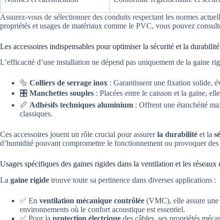
Assurez-vous de sélectionner des conduits respectant les normes actuelle
propriétés et usages de matériaux comme le PVC, vous pouvez consulte
Les accessoires indispensables pour optimiser la sécurité et la durabilité
L’efficacité d’une installation ne dépend pas uniquement de la gaine r
🔩
Colliers de serrage inox
: Garantissent une fixation solide, é
🎛️
Manchettes souples
: Placées entre le caisson et la gaine, el
📏
Adhésifs techniques aluminium
: Offrent une étanchéité ma
classiques.
Ces accessoires jouent un rôle crucial pour assurer
la durabilité
et la
s
d’humidité pouvant compromettre le fonctionnement ou provoquer des d
Usages spécifiques des gaines rigides dans la ventilation et les réseaux 
La
gaine rigide
trouve toute sa pertinence dans diverses applications :
✅ En
ventilation mécanique contrôlée
(VMC), elle assure une c
environnements où le confort acoustique est essentiel.
✅ Pour la
protection électrique
des câbles, ses propriétés méca