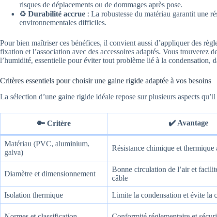
risques de déplacements ou de dommages après pose.
♻️
Durabilité accrue
: La robustesse du matériau garantit une r
environnementales difficiles.
Pour bien maîtriser ces bénéfices, il convient aussi d’appliquer des règ
fixation et l’association avec des accessoires adaptés. Vous trouverez d
l’humidité, essentielle pour éviter tout problème lié à la condensation, d
Critères essentiels pour choisir une gaine rigide adaptée à vos besoins
La sélection d’une gaine rigide idéale repose sur plusieurs aspects qu’i
✔️ Avantage
🔑 Critère
Matériau (PVC, aluminium,
Résistance chimique et thermique 
galva)
Bonne circulation de l’air et facili
Diamètre et dimensionnement
câble
Isolation thermique
Limite la condensation et évite la 
Normes et classification
Conformité réglementaire et sécuri