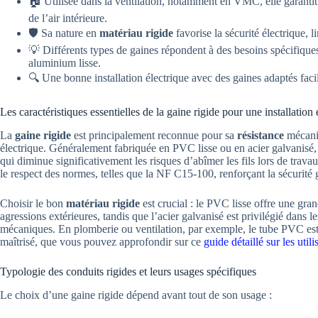
🏠 Utilisée dans la ventilation, notamment en VMC, elle garantit 
de l’air intérieure.
🛡️ Sa nature en
matériau rigide
favorise la sécurité électrique, l
💡 Différents types de gaines répondent à des besoins spécifiqu
aluminium lisse.
🔍 Une bonne installation électrique avec des gaines adaptés faci
Les caractéristiques essentielles de la gaine rigide pour une installation 
La
gaine rigide
est principalement reconnue pour sa
résistance
mécaniq
électrique. Généralement fabriquée en PVC lisse ou en acier galvanisé, e
qui diminue significativement les risques d’abîmer les fils lors de travau
le respect des normes, telles que la NF C15-100, renforçant la sécurité 
Choisir le bon
matériau rigide
est crucial : le PVC lisse offre une gran
agressions extérieures, tandis que l’acier galvanisé est privilégié dans 
mécaniques. En plomberie ou ventilation, par exemple, le tube PVC est 
maîtrisé, que vous pouvez approfondir sur ce
guide détaillé sur les uti
Typologie des conduits rigides et leurs usages spécifiques
Le choix d’une gaine rigide dépend avant tout de son usage :