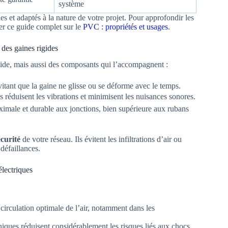
système
s et adaptés à la nature de votre projet. Pour approfondir les
r ce guide complet sur le
PVC : propriétés et usages
.
 des gaines rigides
igide, mais aussi des composants qui l’accompagnent :
vitant que la gaine ne glisse ou se déforme avec le temps.
les réduisent les vibrations et minimisent les nuisances sonores.
ximale et durable aux jonctions, bien supérieure aux rubans
écurité
de votre réseau. Ils évitent les infiltrations d’air ou
éfaillances.
électriques
irculation optimale de l’air, notamment dans les
niques réduisent considérablement les risques liés aux chocs