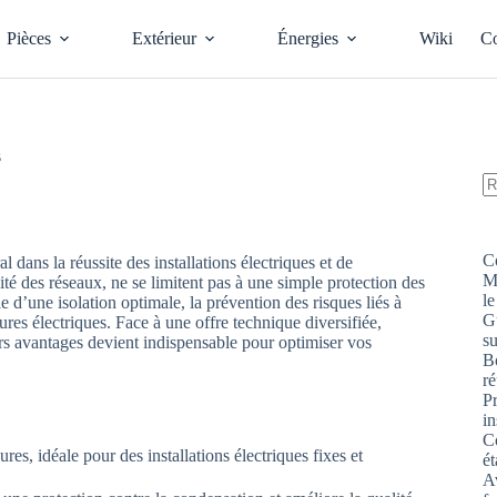
Pièces
Extérieur
Énergies
Wiki
Co
s
A
ré
C
dans la réussite des installations électriques et de
M
ilité des réseaux, ne se limitent pas à une simple protection des
le
ie d’une isolation optimale, la prévention des risques liés à
G
ures électriques. Face à une offre technique diversifiée,
s
eurs avantages devient indispensable pour optimiser vos
Bo
ré
P
in
Co
res, idéale pour des installations électriques fixes et
ét
Av