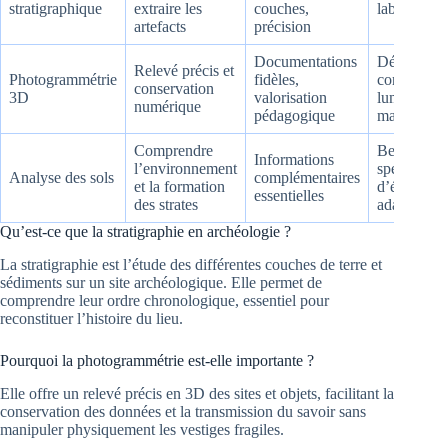
stratigraphique
extraire les
couches,
laborieux
artefacts
précision
Documentations
Dépendanc
Relevé précis et
Photogrammétrie
fidèles,
conditions
conservation
3D
valorisation
lumineuses
numérique
pédagogique
matérielles
Comprendre
Besoin d’e
Informations
l’environnement
spécifique 
Analyse des sols
complémentaires
et la formation
d’équipeme
essentielles
des strates
adaptés
Qu’est-ce que la stratigraphie en archéologie ?
La stratigraphie est l’étude des différentes couches de terre et
sédiments sur un site archéologique. Elle permet de
comprendre leur ordre chronologique, essentiel pour
reconstituer l’histoire du lieu.
Pourquoi la photogrammétrie est-elle importante ?
Elle offre un relevé précis en 3D des sites et objets, facilitant la
conservation des données et la transmission du savoir sans
manipuler physiquement les vestiges fragiles.