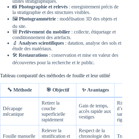
unités stratigraphiques.
📸
Photographie et relevés
: enregistrement précis de
la stratigraphie et des structures visibles.
🖼️
Photogrammétrie
: modélisation 3D des objets et
du site.
🎒
Prélèvement du mobilier
: collecte, étiquetage et
conditionnement des artefacts.
🔬
Analyses scientifiques
: datation, analyse des sols et
étude des matériaux.
🛠️
Restaurations
: conservation et mise en valeur des
découvertes pour la recherche et le public.
Tableau comparatif des méthodes de fouille et leur utilité
⚠️
Lim
🔧
Méthode
🎯
Objectif
✨
Avantages
Retirer la
Risque
Gain de temps,
Décapage
couche
d’endomm
accès rapide aux
mécanique
superficielle
sans survei
vestiges
rapidement
rigoureuse
Relever la
Respect de la
Fouille manuelle
stratification et
chronologie des
Travail lon