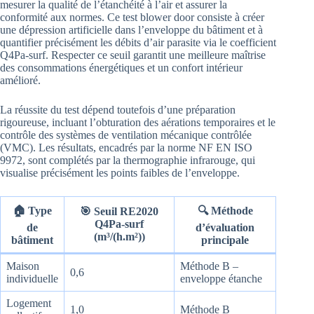
mesurer la qualité de l’étanchéité à l’air et assurer la
conformité aux normes. Ce test blower door consiste à créer
une dépression artificielle dans l’enveloppe du bâtiment et à
quantifier précisément les débits d’air parasite via le coefficient
Q4Pa-surf. Respecter ce seuil garantit une meilleure maîtrise
des consommations énergétiques et un confort intérieur
amélioré.
La réussite du test dépend toutefois d’une préparation
rigoureuse, incluant l’obturation des aérations temporaires et le
contrôle des systèmes de ventilation mécanique contrôlée
(VMC). Les résultats, encadrés par la norme NF EN ISO
9972, sont complétés par la thermographie infrarouge, qui
visualise précisément les points faibles de l’enveloppe.
🏠 Type
🔍 Méthode
🎯 Seuil RE2020
Q4Pa-surf
de
d’évaluation
(m³/(h.m²))
bâtiment
principale
Maison
Méthode B –
0,6
individuelle
enveloppe étanche
Logement
1,0
Méthode B