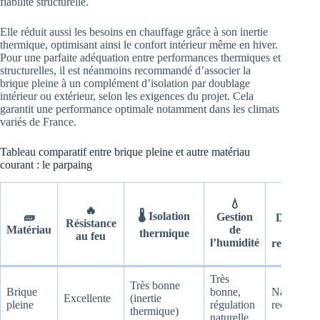
fiabilité structurelle.
Elle réduit aussi les besoins en chauffage grâce à son inertie
thermique, optimisant ainsi le confort intérieur même en hiver.
Pour une parfaite adéquation entre performances thermiques et
structurelles, il est néanmoins recommandé d’associer la
brique pleine à un complément d’isolation par doublage
intérieur ou extérieur, selon les exigences du projet. Cela
garantit une performance optimale notamment dans les climats
variés de France.
Tableau comparatif entre brique pleine et autre matériau
courant : le parpaing
💧
♻️
🔥
🌡️ Isolation
🧱
Gestion
Durabili
Résistance
Matériau
de
et
thermique
au feu
l’humidité
recyclabil
Très
Très bonne
Brique
bonne,
Naturelle,
Excellente
(inertie
pleine
régulation
recyclable
thermique)
naturelle